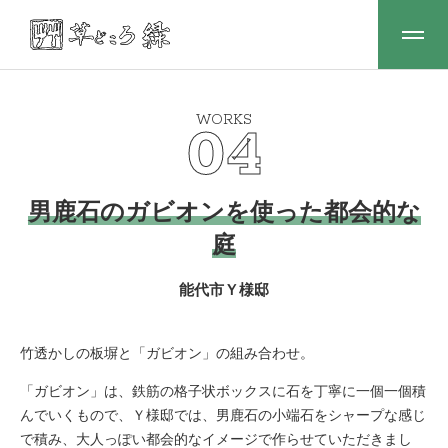
WORKS
04
男鹿石のガビオンを使った都会的な
庭
能代市Ｙ様邸
竹透かしの板塀と「ガビオン」の組み合わせ。
「ガビオン」は、鉄筋の格子状ボックスに石を丁寧に一個一個積
んでいくもので、Ｙ様邸では、男鹿石の小端石をシャープな感じ
で積み、大人っぽい都会的なイメージで作らせていただきまし