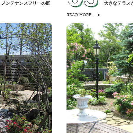
、メンテナンスフリーの庭
大きなテラス
READ MORE