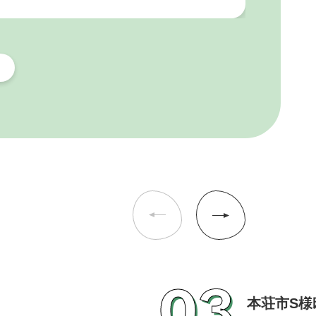
03
本荘市S様