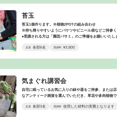
苔玉
苔玉1個作ります。※植物2POTの組み合わせ
※持ち帰りやすいようにバケツやビニール袋などご持参く
●受講される方は「園芸バサミ」のご準備をお願いいたし
各部6名
¥3,800
定員
受講料
気まぐれ講習会
自宅に眠っているお気に入りの鉢や器をご持参、または店
なアンティーク雑貨を選んでいただき、草花や多肉植物で
各部3名
使用した材料の実費となります
定員
受講料